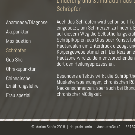
Linderung und Stimulation aus 
Schröpfen
Auch das Schröpfen wird schon seit T
Anamnese/Diagnose
eingesetzt, um Schmerzen zu lindern, 
Akupunktur
auf diesem Weg die Selbstheilungskräft
Schröpfköpfen aus Glas oder Kunststo
Moxibustion
Hautarealen ein Unterdruck erzeugt u
Schröpfen
Körpergewebe stimuliert. Der Reiz an 
Hautzone wird zu dem entsprechenden 
Gua Sha
dort den Heilungsprozess an.
Ohrakupunktur
Besonders effektiv wirkt die Schröpfth
Chinesische
Muskelverspannungen, chronischen Rü
Ernährungslehre
Nackenschmerzen, aber auch bei Bronc
chronischer Müdigkeit.
Frau spezial
© Marion Schön 2019 | Heilpraktikerin | Moselstraße 41 | 681