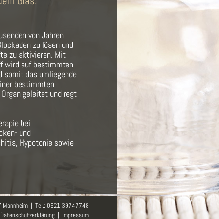
dem Glas:
ausenden von Jahren
Blockaden zu lösen und
e zu aktivieren. Mit
ff wird auf bestimmten
nd somit das umliegende
einer bestimmten
Organ geleitet und regt
erapie bei
cken- und
hitis, Hypotonie sowie
67 Mannheim | Tel.: 0621 39747748
Datenschutzerklärung
|
Impressum